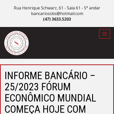
Rua Henrique Schwarz, 61 - Sala 61 - 5° andar
bancariossbs@hotmail.com
(47) 3633.5203
Toggl
navig
INFORME BANCÁRIO –
25/2023 FÓRUM
ECONÔMICO MUNDIAL
COMEÇA HOJE COM