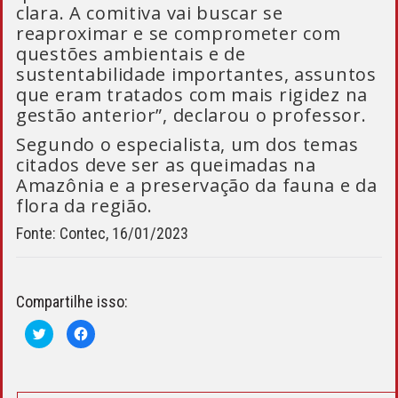
clara. A comitiva vai buscar se
reaproximar e se comprometer com
questões ambientais e de
sustentabilidade importantes, assuntos
que eram tratados com mais rigidez na
gestão anterior”, declarou o professor.
Segundo o especialista, um dos temas
citados deve ser as queimadas na
Amazônia e a preservação da fauna e da
flora da região.
Fonte: Contec, 16/01/2023
Compartilhe isso:
Clique
Clique
para
para
compartilhar
compartilhar
no
no
Twitter(abre
Facebook(abre
em
em
nova
nova