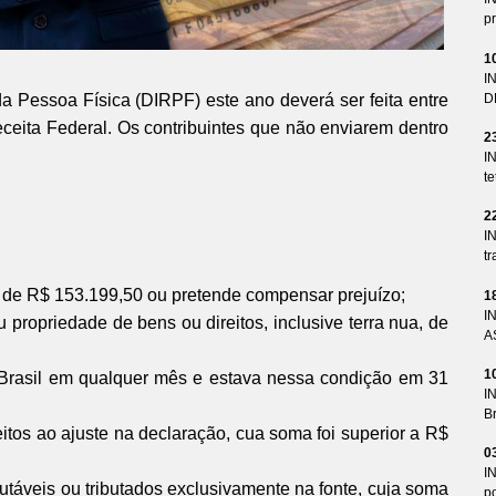
pr
1
I
 Pessoa Física (DIRPF) este ano deverá ser feita entre
D
ceita Federal. Os contribuintes que não enviarem dentro
2
I
te
2
I
tr
l de R$ 153.199,50 ou pretende compensar prejuízo;
1
I
ropriedade de bens ou direitos, inclusive terra nua, de
A
1
Brasil em qualquer mês e estava nessa condição em 31
I
Br
itos ao ajuste na declaração, cua soma foi superior a R$
0
I
táveis ou tributados exclusivamente na fonte, cuja soma
p