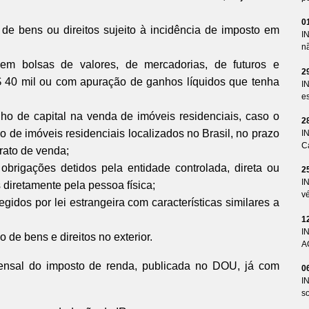
0
de bens ou direitos sujeito à incidência de imposto em
I
n
em bolsas de valores, de mercadorias, de futuros e
2
$ 40 mil ou com apuração de ganhos líquidos que tenha
I
es
o de capital na venda de imóveis residenciais, caso o
2
o de imóveis residenciais localizados no Brasil, no prazo
I
Ca
rato de venda;
obrigações detidos pela entidade controlada, direta ou
2
I
 diretamente pela pessoa física;
v
egidos por lei estrangeira com características similares a
1
I
 de bens e direitos no exterior.
A
ensal do imposto de renda, publicada no DOU, já com
0
I
so