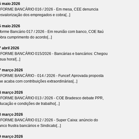
5 maio 2026
NFORME BANCÁRIO 016 / 2026 - Em mesa, CEE denuncia
esvalorização dos empregados e cobra[...]
5 maio 2026
nforme Bancário 017 / 2026 - Em reunião com banco, COE Itaú
bra cumprimento do acordo[...]
7 abril 2026
NFORME BANCÁRIO 015/2026 - Bancárias e bancários: Chegou
sua hora![...]
7 março 2026
NFORME BANCÁRIO - 014 / 2026 - Funcef: Aprovada proposta
e acaba com contribuições extraordinárias[...]
4 março 2026
NFORME BANCÁRIO 013 / 2026 - COE Bradesco debate PPR,
ucação e condições de trabalho[...]
3 março 2026
NFORME BANCÁRIO 012 / 2026 - Super Caixa: anúncio do
nco frustra bancários e Sindicato[...]
9 março 2026