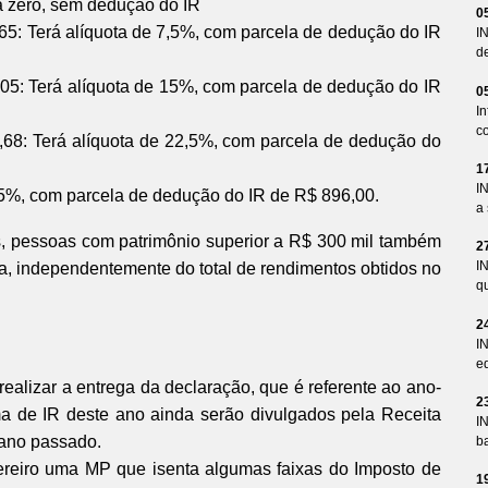
a zero, sem dedução do IR
0
5: Terá alíquota de 7,5%, com parcela de dedução do IR
I
d
05: Terá alíquota de 15%, com parcela de dedução do IR
0
I
co
68: Terá alíquota de 22,5%, com parcela de dedução do
1
I
,5%, com parcela de dedução do IR de R$ 896,00.
a 
s, pessoas com patrimônio superior a R$ 300 mil também
2
I
a, independentemente do total de rendimentos obtidos no
qu
2
I
ed
realizar a entrega da declaração, que é referente ao ano-
2
a de IR deste ano ainda serão divulgados pela Receita
I
 ano passado.
ba
ereiro uma MP que isenta algumas faixas do Imposto de
1