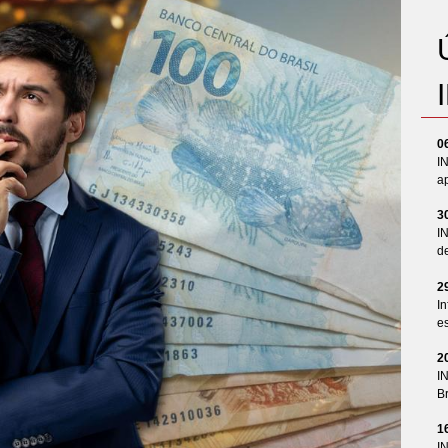
0
I
ap
3
I
d
2
In
es
2
I
Br
1
I