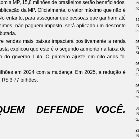
m a MP, 15,8 milhões de brasileiros serão beneficiados.
I
9
publicação da MP. Oficialmente, o valor máximo que não é
 No entanto, para assegurar que pessoas que ganham até
1
mínimos, não paguem imposto, será aplicado um desconto
I
i
ibutada.
re rendas mais baixas impactará positivamente a renda
0
I
pasta explicou que este é o segundo aumento na faixa de
S
o do governo Lula. O primeiro ajuste em oito anos foi
0
I
bilhões em 2024 com a mudança. Em 2025, a redução é
Ca
 R$ 3,77 bilhões.
0
I
me
QUEM DEFENDE VOCÊ.
3
I
G
2
I