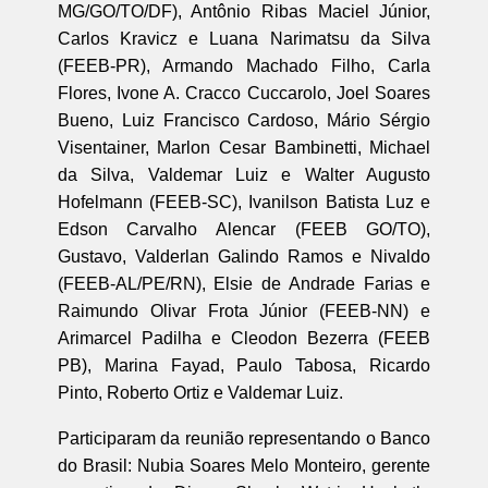
MG/GO/TO/DF), Antônio Ribas Maciel Júnior,
Carlos Kravicz e Luana Narimatsu da Silva
(FEEB-PR), Armando Machado Filho, Carla
Flores, Ivone A. Cracco Cuccarolo, Joel Soares
Bueno, Luiz Francisco Cardoso, Mário Sérgio
Visentainer, Marlon Cesar Bambinetti, Michael
da Silva, Valdemar Luiz e Walter Augusto
Hofelmann (FEEB-SC), Ivanilson Batista Luz e
Edson Carvalho Alencar (FEEB GO/TO),
Gustavo, Valderlan Galindo Ramos e Nivaldo
(FEEB-AL/PE/RN), Elsie de Andrade Farias e
Raimundo Olivar Frota Júnior (FEEB-NN) e
Arimarcel Padilha e Cleodon Bezerra (FEEB
PB), Marina Fayad, Paulo Tabosa, Ricardo
Pinto, Roberto Ortiz e Valdemar Luiz.
Participaram da reunião representando o Banco
do Brasil: Nubia Soares Melo Monteiro, gerente