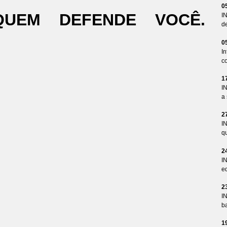
0
QUEM DEFENDE VOCÊ.
I
d
0
I
co
1
I
a 
2
I
qu
2
I
ed
2
I
ba
1