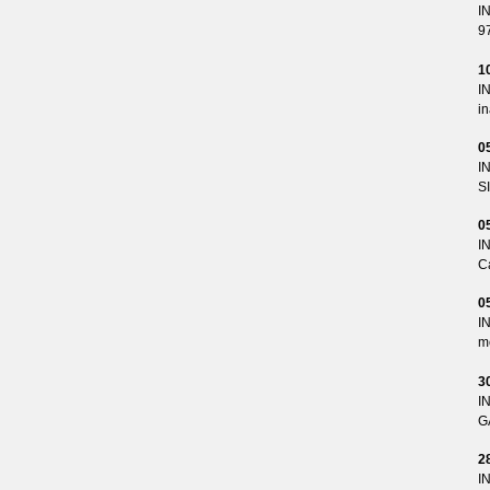
I
9
1
I
i
0
I
S
0
I
Ca
0
I
me
3
I
G
2
I