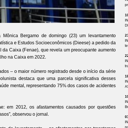
pr
1
I
D
a Mônica Bergamo de domingo (23) um levantamento
2
I
tatística e Estudos Socioeconômicos (Dieese) a pedido da
te
 da Caixa (Fenae), que revela um preocupante aumento
2
alho na Caixa em 2022.
I
tr
os – o maior número registrado desde o início da série
1
olunista destaca que uma parcela significativa desses
I
saúde mental, representando 75% dos casos de acidentes
A
1
I
ae: em 2012, os afastamentos causados por questões
Br
os”, observou o jornal.
0
I
p