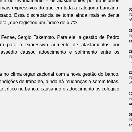
te do levantamento – os afastamentos por transtornos
ais expressivos do que em toda a categoria bancária,
0
ado. Essa discrepância se torna ainda mais evidente
I
n
al, que registrou um índice de 6,7%.
2
I
 Fenae, Sergio Takemoto. Para ele, a gestão de Pedro
es
am para o expressivo aumento de afastamentos por
assédio causou adoecimento e sofrimento entre os
2
I
Ca
2
 no clima organizacional com a nova gestão do banco,
I
condições de trabalho, ainda há mudanças a serem feitas.
v
o crítico no banco, causando o adoecimento psicológico
1
I
A
0
I
so