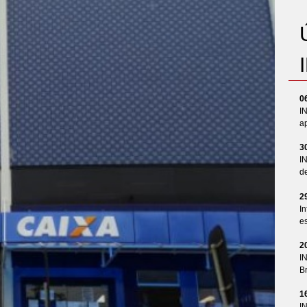
0
I
ap
3
I
d
2
In
es
2
I
Br
1
I