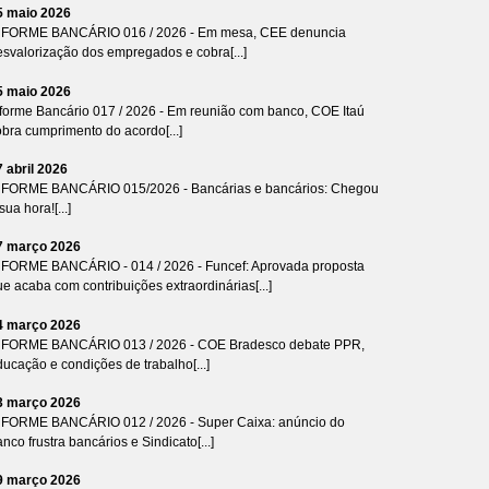
5 maio 2026
NFORME BANCÁRIO 016 / 2026 - Em mesa, CEE denuncia
esvalorização dos empregados e cobra[...]
5 maio 2026
nforme Bancário 017 / 2026 - Em reunião com banco, COE Itaú
bra cumprimento do acordo[...]
7 abril 2026
NFORME BANCÁRIO 015/2026 - Bancárias e bancários: Chegou
sua hora![...]
7 março 2026
NFORME BANCÁRIO - 014 / 2026 - Funcef: Aprovada proposta
e acaba com contribuições extraordinárias[...]
4 março 2026
NFORME BANCÁRIO 013 / 2026 - COE Bradesco debate PPR,
ucação e condições de trabalho[...]
3 março 2026
NFORME BANCÁRIO 012 / 2026 - Super Caixa: anúncio do
nco frustra bancários e Sindicato[...]
9 março 2026