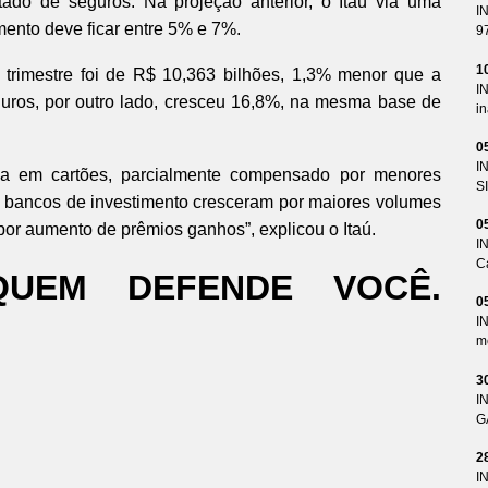
tado de seguros. Na projeção anterior, o Itaú via uma
I
mento deve ficar entre 5% e 7%.
9
1
 trimestre foi de R$ 10,363 bilhões, 1,3% menor que a
I
guros, por outro lado, cresceu 16,8%, na mesma base de
i
0
I
ia em cartões, parcialmente compensado por menores
S
om bancos de investimento cresceram por maiores volumes
0
por aumento de prêmios ganhos”, explicou o Itaú.
I
Ca
QUEM DEFENDE VOCÊ.
0
I
me
3
I
G
2
I