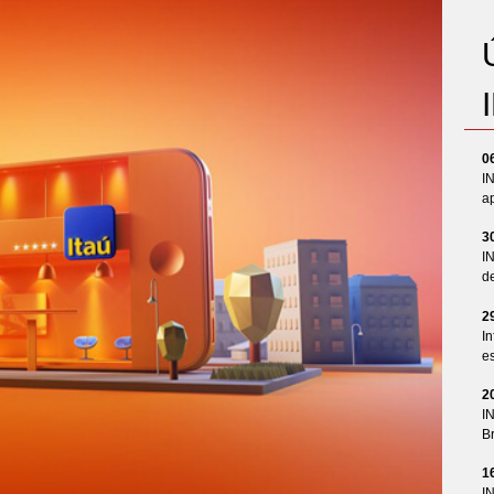
0
I
ap
3
I
d
2
In
es
2
I
Br
1
I