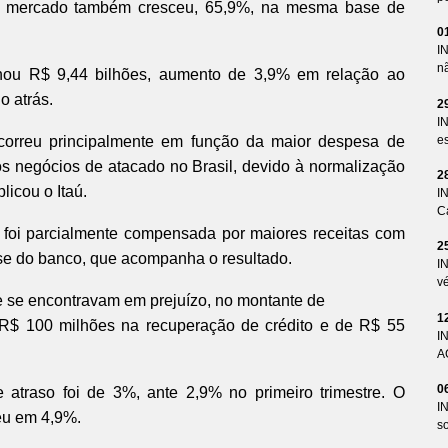
o mercado também cresceu, 65,9%, na mesma base de
0
I
n
onou R$ 9,44 bilhões, aumento de 3,9% em relação ao
o atrás.
2
I
ocorreu principalmente em função da maior despesa de
es
os negócios de atacado no Brasil, devido à normalização
2
licou o Itaú.
I
Ca
foi parcialmente compensada por maiores receitas com
2
lise do banco, que acompanha o resultado.
I
v
e se encontravam em prejuízo, no montante de
1
e R$ 100 milhões na recuperação de crédito e de R$ 55
I
A
0
atraso foi de 3%, ante 2,9% no primeiro trimestre. O
I
eu em 4,9%.
so