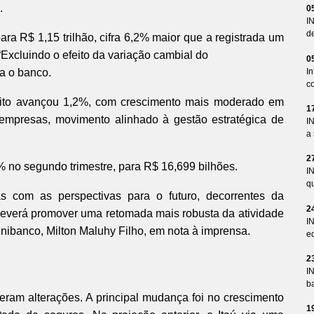
.
0
I
d
para R$ 1,15 trilhão, cifra 6,2% maior que a registrada um
 “Excluindo o efeito da variação cambial do
0
I
a o banco.
co
crédito avançou 1,2%, com crescimento mais moderado em
1
empresas, movimento alinhado à gestão estratégica de
I
a 
2
 no segundo trimestre, para R$ 16,699 bilhões.
I
qu
s com as perspectivas para o futuro, decorrentes da
2
deverá promover uma retomada mais robusta da atividade
I
Unibanco, Milton Maluhy Filho, em nota à imprensa.
ed
2
I
ba
eram alterações. A principal mudança foi no crescimento
1