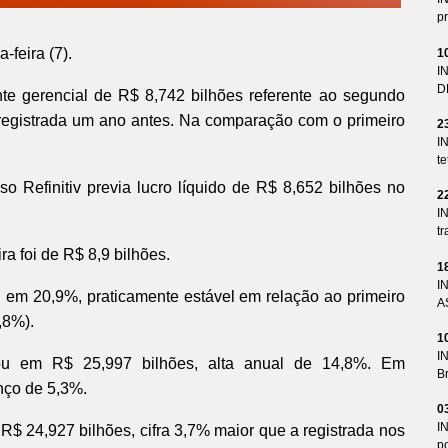
pr
-feira (7).
1
I
D
ente gerencial de R$ 8,742 bilhões referente ao segundo
a registrada um ano antes. Na comparação com o primeiro
2
I
te
o Refinitiv previa lucro líquido de R$ 8,652 bilhões no
2
I
tr
ra foi de R$ 8,9 bilhões.
1
I
u em 20,9%, praticamente estável em relação ao primeiro
A
,8%).
1
I
cou em R$ 25,997 bilhões, alta anual de 14,8%. Em
Br
nço de 5,3%.
0
I
 R$ 24,927 bilhões, cifra 3,7% maior que a registrada nos
p