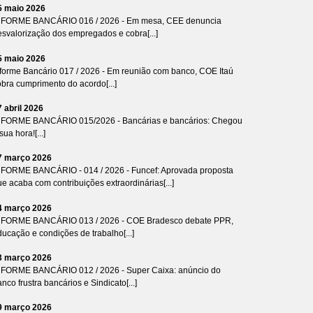
5 maio 2026
NFORME BANCÁRIO 016 / 2026 - Em mesa, CEE denuncia
esvalorização dos empregados e cobra[...]
5 maio 2026
nforme Bancário 017 / 2026 - Em reunião com banco, COE Itaú
bra cumprimento do acordo[...]
7 abril 2026
NFORME BANCÁRIO 015/2026 - Bancárias e bancários: Chegou
sua hora![...]
7 março 2026
NFORME BANCÁRIO - 014 / 2026 - Funcef: Aprovada proposta
e acaba com contribuições extraordinárias[...]
4 março 2026
NFORME BANCÁRIO 013 / 2026 - COE Bradesco debate PPR,
ucação e condições de trabalho[...]
3 março 2026
NFORME BANCÁRIO 012 / 2026 - Super Caixa: anúncio do
nco frustra bancários e Sindicato[...]
9 março 2026