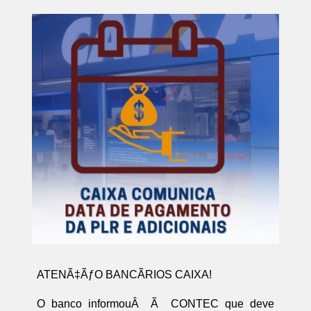
ATENÃ‡ÃƒO BANCÃRIOS CAIXA!
O banco informouÂ Ã CONTEC que deve