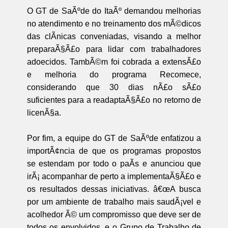
O GT de SaÃºde do ItaÃº demandou melhorias
no atendimento e no treinamento dos mÃ©dicos
das clÃ­nicas conveniadas, visando a melhor
preparaÃ§Ã£o para lidar com trabalhadores
adoecidos. TambÃ©m foi cobrada a extensÃ£o
e melhoria do programa Recomece,
considerando que 30 dias nÃ£o sÃ£o
suficientes para a readaptaÃ§Ã£o no retorno de
licenÃ§a.
Por fim, a equipe do GT de SaÃºde enfatizou a
importÃ¢ncia de que os programas propostos
se estendam por todo o paÃ­s e anunciou que
irÃ¡ acompanhar de perto a implementaÃ§Ã£o e
os resultados dessas iniciativas. â€œA busca
por um ambiente de trabalho mais saudÃ¡vel e
acolhedor Ã© um compromisso que deve ser de
todos os envolvidos, e o Grupo de Trabalho de