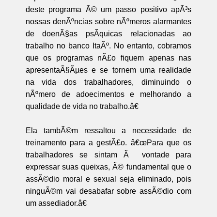
deste programa Ã© um passo positivo apÃ³s
nossas denÃºncias sobre nÃºmeros alarmantes
de doenÃ§as psÃ­quicas relacionadas ao
trabalho no banco ItaÃº. No entanto, cobramos
que os programas nÃ£o fiquem apenas nas
apresentaÃ§Ãµes e se tornem uma realidade
na vida dos trabalhadores, diminuindo o
nÃºmero de adoecimentos e melhorando a
qualidade de vida no trabalho.â€
Ela tambÃ©m ressaltou a necessidade de
treinamento para a gestÃ£o. â€œPara que os
trabalhadores se sintam Ã vontade para
expressar suas queixas, Ã© fundamental que o
assÃ©dio moral e sexual seja eliminado, pois
ninguÃ©m vai desabafar sobre assÃ©dio com
um assediador.â€