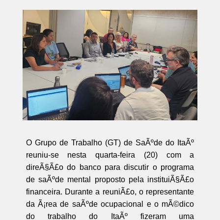
O Grupo de Trabalho (GT) de SaÃºde do ItaÃº
reuniu-se nesta quarta-feira (20) com a
direÃ§Ã£o do banco para discutir o programa
de saÃºde mental proposto pela instituiÃ§Ã£o
financeira. Durante a reuniÃ£o, o representante
da Ã¡rea de saÃºde ocupacional e o mÃ©dico
do trabalho do ItaÃº fizeram uma