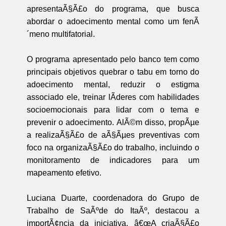
apresentaÃ§Ã£o do programa, que busca
abordar o adoecimento mental como um fenÃ
´meno multifatorial.
O programa apresentado pelo banco tem como
principais objetivos quebrar o tabu em torno do
adoecimento mental, reduzir o estigma
associado ele, treinar lÃ­deres com habilidades
socioemocionais para lidar com o tema e
prevenir o adoecimento. AlÃ©m disso, propÃµe
a realizaÃ§Ã£o de aÃ§Ãµes preventivas com
foco na organizaÃ§Ã£o do trabalho, incluindo o
monitoramento de indicadores para um
mapeamento efetivo.
Luciana Duarte, coordenadora do Grupo de
Trabalho de SaÃºde do ItaÃº, destacou a
importÃ¢ncia da iniciativa. â€œA criaÃ§Ã£o