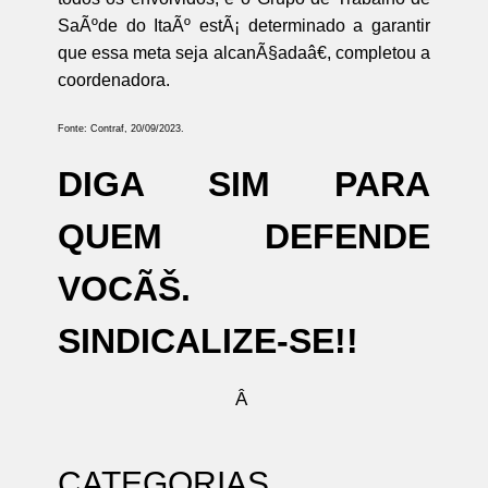
SaÃºde do ItaÃº estÃ¡ determinado a garantir
que essa meta seja alcanÃ§adaâ€, completou a
coordenadora.
Fonte: Contraf, 20/09/2023.
DIGA SIM PARA
QUEM DEFENDE
VOCÃŠ.
SINDICALIZE-SE!!
Â
CATEGORIAS