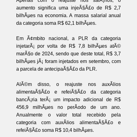
Apenas com o reajuste nos salÃ¡rios, o
aumento significa uma injeÃ§Ã£o de R$ 2,7
bilhÃµes na economia. A massa salarial anual
da categoria soma R$ 62,1 bilhÃµes.
Em Ã¢mbito nacional, a PLR da categoria
injetarÃ¡ por volta de R$ 7,8 bilhÃµes atÃ©
marÃ§o de 2024, sendo que deste total, R$ 3,7
bilhÃµes jÃ¡ foram injetados em setembro, com
a parcela de antecipaÃ§Ã£o da PLR.
AlÃ©m disso, o reajuste nos auxÃ­lios
alimentaÃ§Ã£o e refeiÃ§Ã£o da categoria
bancÃ¡ria terÃ¡ um impacto adicional de R$
456,9 milhÃµes no perÃ­odo de um ano.
Anualmente o valor total recebido pela
categoria com auxÃ­lios alimentaÃ§Ã£o e
refeiÃ§Ã£o soma R$ 10,4 bilhÃµes.