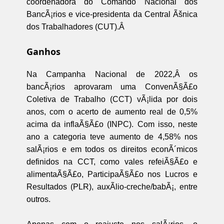
coordenadora do Comando Nacional dos
BancÃ¡rios e vice-presidenta da Central Ãšnica
dos Trabalhadores (CUT).Â
Ganhos
Na Campanha Nacional de 2022,Â os
bancÃ¡rios aprovaram uma ConvenÃ§Ã£o
Coletiva de Trabalho (CCT) vÃ¡lida por dois
anos, com o acerto de aumento real de 0,5%
acima da inflaÃ§Ã£o (INPC). Com isso, neste
ano a categoria teve aumento de 4,58% nos
salÃ¡rios e em todos os direitos econÃ´micos
definidos na CCT, como vales refeiÃ§Ã£o e
alimentaÃ§Ã£o, ParticipaÃ§Ã£o nos Lucros e
Resultados (PLR), auxÃ­lio-creche/babÃ¡, entre
outros.