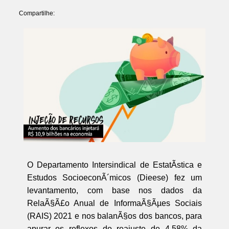
Compartilhe:
O Departamento Intersindical de EstatÃ­stica e
Estudos SocioeconÃ´micos (Dieese) fez um
levantamento, com base nos dados da
RelaÃ§Ã£o Anual de InformaÃ§Ãµes Sociais
(RAIS) 2021 e nos balanÃ§os dos bancos, para
apurar os reflexos do reajuste de 4,58% da