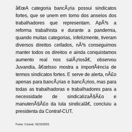
â€œA categoria bancÃ¡ria possui sindicatos
fortes, que se unem em torno dos anseios dos
trabalhadores que representam. ApÃ³s a
reforma trabalhista e durante a pandemia,
quando muitas categorias, infelizmente, tiveram
diversos direitos ceifados, nÃ³s conseguimos
manter todos os direitos e ainda conquistamos
aumento real nos salÃ¡riosâ€, observou
Juvandia. â€œIsso mostra a importÃ¢ncia de
termos sindicatos fortes. E serve de alerta, nÃ£o
apenas para bancÃ¡rias e bancÃ¡rios, mas para
todas as trabalhadoras e trabalhadores para a
necessidade de sindicalizaÃ§Ã£o e
manutenÃ§Ã£o da luta sindicalâ€, concluiu a
presidenta da Contraf-CUT.
Fonte: Contraf, 02/10/2023.