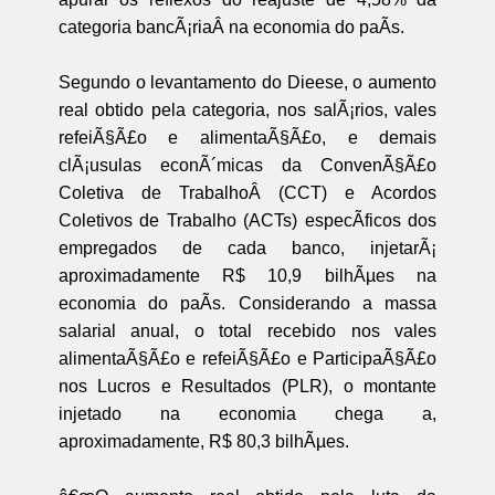
categoria bancÃ¡riaÂ na economia do paÃ­s.
Segundo o levantamento do Dieese, o aumento
real obtido pela categoria, nos salÃ¡rios, vales
refeiÃ§Ã£o e alimentaÃ§Ã£o, e demais
clÃ¡usulas econÃ´micas da ConvenÃ§Ã£o
Coletiva de TrabalhoÂ (CCT) e Acordos
Coletivos de Trabalho (ACTs) especÃ­ficos dos
empregados de cada banco, injetarÃ¡
aproximadamente R$ 10,9 bilhÃµes na
economia do paÃ­s. Considerando a massa
salarial anual, o total recebido nos vales
alimentaÃ§Ã£o e refeiÃ§Ã£o e ParticipaÃ§Ã£o
nos Lucros e Resultados (PLR), o montante
injetado na economia chega a,
aproximadamente, R$ 80,3 bilhÃµes.