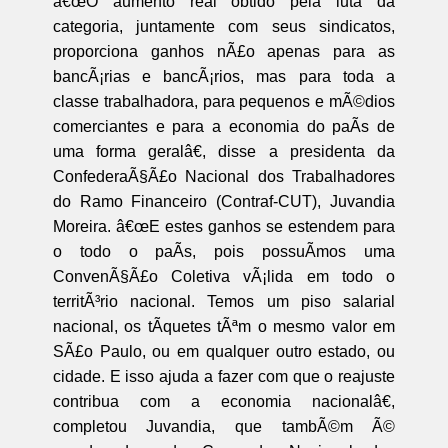
â€œO aumento real obtido pela luta da
categoria, juntamente com seus sindicatos,
proporciona ganhos nÃ£o apenas para as
bancÃ¡rias e bancÃ¡rios, mas para toda a
classe trabalhadora, para pequenos e mÃ©dios
comerciantes e para a economia do paÃ­s de
uma forma geralâ€, disse a presidenta da
ConfederaÃ§Ã£o Nacional dos Trabalhadores
do Ramo Financeiro (Contraf-CUT), Juvandia
Moreira. â€œE estes ganhos se estendem para
o todo o paÃ­s, pois possuÃ­mos uma
ConvenÃ§Ã£o Coletiva vÃ¡lida em todo o
territÃ³rio nacional. Temos um piso salarial
nacional, os tÃ­quetes tÃªm o mesmo valor em
SÃ£o Paulo, ou em qualquer outro estado, ou
cidade. E isso ajuda a fazer com que o reajuste
contribua com a economia nacionalâ€,
completou Juvandia, que tambÃ©m Ã©