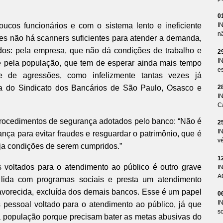
0
cos funcionários e com o sistema lento e ineficiente
I
n
es não há scanners suficientes para atender a demanda,
dos: pela empresa, que não dá condições de trabalho e
2
I
e pela população, que tem de esperar ainda mais tempo
es
ve de agressões, como infelizmente tantas vezes já
2
a do Sindicato dos Bancários de São Paulo, Osasco e
I
Ca
s procedimentos de segurança adotados pelo banco: “Não é
2
I
nça para evitar fraudes e resguardar o patrimônio, que é
v
aja condições de serem cumpridos.”
1
 voltados para o atendimento ao público é outro grave
I
A
lida com programas sociais e presta um atendimento
avorecida, excluída dos demais bancos. Esse é um papel
0
I
s pessoal voltado para o atendimento ao público, já que
so
população porque precisam bater as metas abusivas do