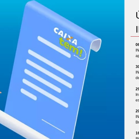
0
I
ap
3
I
d
2
In
es
2
I
Br
1
I