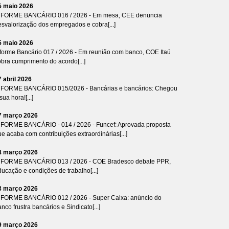
5 maio 2026
NFORME BANCÁRIO 016 / 2026 - Em mesa, CEE denuncia
esvalorização dos empregados e cobra[...]
5 maio 2026
nforme Bancário 017 / 2026 - Em reunião com banco, COE Itaú
bra cumprimento do acordo[...]
7 abril 2026
NFORME BANCÁRIO 015/2026 - Bancárias e bancários: Chegou
sua hora![...]
7 março 2026
NFORME BANCÁRIO - 014 / 2026 - Funcef: Aprovada proposta
e acaba com contribuições extraordinárias[...]
4 março 2026
NFORME BANCÁRIO 013 / 2026 - COE Bradesco debate PPR,
ucação e condições de trabalho[...]
3 março 2026
NFORME BANCÁRIO 012 / 2026 - Super Caixa: anúncio do
nco frustra bancários e Sindicato[...]
9 março 2026