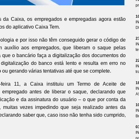
pr
1
as da Caixa, os empregados e empregadas agora estão
I
s do aplicativo Caixa Tem.
D
2
nologia e por isso não têm conseguido gerar o código de
I
m auxílio aos empregados, que liberam o saque pelas
te
que o bancário faça a digitalização dos documentos do
2
 digitalização do banco está lento e resulta em erro no
I
ou gerando várias tentativas até que se complete.
tr
1
-feira 11, a Caixa instituiu um Termo de Aceite de
I
 empregado antes de liberar o saque, declarando que
A
ficação e da assinatura do usuário – o que por conta da
1
 muitas vezes impedindo que seja realizado antes da
I
clarando saber que, caso isso não tenha sido cumprido,
Br
0
I
p