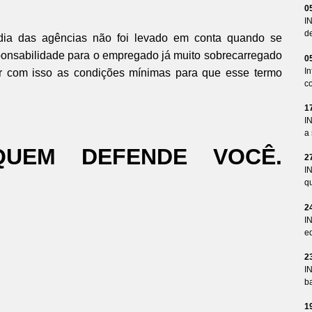
0
I
d
dia das agências não foi levado em conta quando se
sponsabilidade para o empregado já muito sobrecarregado
0
I
r com isso as condições mínimas para que esse termo
co
1
I
a 
QUEM DEFENDE VOCÊ.
2
I
qu
2
I
ed
2
I
ba
1