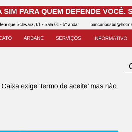
A SIM PARA QUEM DEFENDE VOCÊ.
S
enrique Schwarz, 61 - Sala 61 - 5° andar
bancariossbs@hotma
ICATO
ARBANC
SERVIÇOS
INFORMATIVO
ixa exige ‘termo de aceite’ mas não