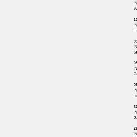
I
9
1
I
i
0
I
S
0
I
Ca
0
I
me
3
I
G
2
I