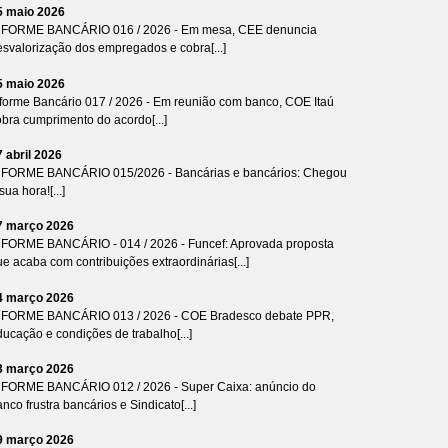
5 maio 2026
NFORME BANCÁRIO 016 / 2026 - Em mesa, CEE denuncia
esvalorização dos empregados e cobra[...]
5 maio 2026
nforme Bancário 017 / 2026 - Em reunião com banco, COE Itaú
bra cumprimento do acordo[...]
7 abril 2026
NFORME BANCÁRIO 015/2026 - Bancárias e bancários: Chegou
sua hora![...]
7 março 2026
NFORME BANCÁRIO - 014 / 2026 - Funcef: Aprovada proposta
e acaba com contribuições extraordinárias[...]
4 março 2026
NFORME BANCÁRIO 013 / 2026 - COE Bradesco debate PPR,
ucação e condições de trabalho[...]
3 março 2026
NFORME BANCÁRIO 012 / 2026 - Super Caixa: anúncio do
nco frustra bancários e Sindicato[...]
9 março 2026