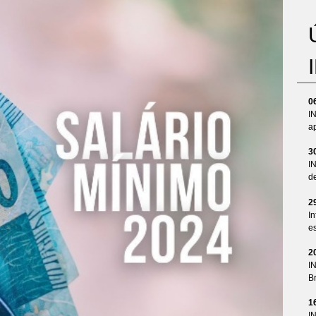
0
I
ap
3
I
d
2
In
es
2
I
Br
1
I