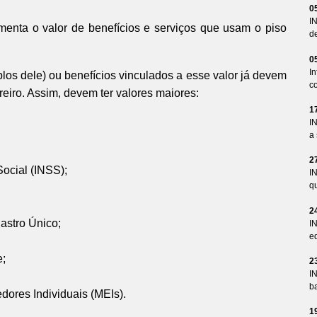
0
I
nta o valor de benefícios e serviços que usam o piso
d
0
I
los dele) ou benefícios vinculados a esse valor já devem
co
ereiro. Assim, devem ter valores maiores:
1
I
a 
2
Social (INSS);
I
qu
2
astro Único;
I
ed
e;
2
I
ba
ores Individuais (MEIs).
1