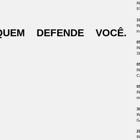
I
9
1
I
QUEM DEFENDE VOCÊ.
i
0
I
S
0
I
Ca
0
I
me
3
I
G
2
I