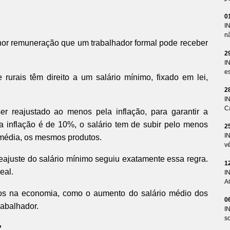
0
I
n
nor remuneração que um trabalhador formal pode receber
2
I
es
 rurais têm direito a um salário mínimo, fixado em lei,
2
I
Ca
er reajustado ao menos pela inflação, para garantir a
inflação é de 10%, o salário tem de subir pelo menos
2
I
 média, os mesmos produtos.
v
eajuste do salário mínimo seguiu exatamente essa regra.
1
eal.
I
A
tos na economia, como o aumento do salário médio dos
0
rabalhador.
I
so
?