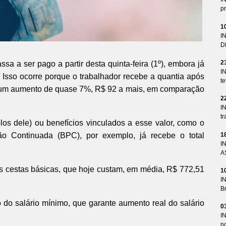
pr
1
I
D
2
sa a ser pago a partir desta quinta-feira (1º), embora já
I
 Isso ocorre porque o trabalhador recebe a quantia após
te
 um aumento de quase 7%, R$ 92 a mais, em comparação
2
I
tr
los dele) ou benefícios vinculados a esse valor, como o
1
o Continuada (BPC), por exemplo, já recebe o total
I
A
s cestas básicas, que hoje custam, em média, R$ 772,51
1
I
Br
o do salário mínimo, que garante aumento real do salário
0
I
p