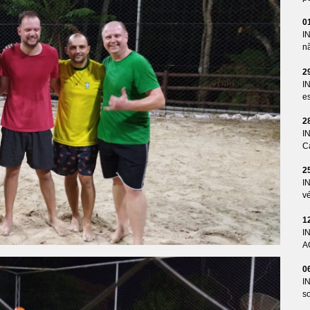
0
I
n
2
I
es
2
I
Ca
2
I
v
1
I
A
0
I
so