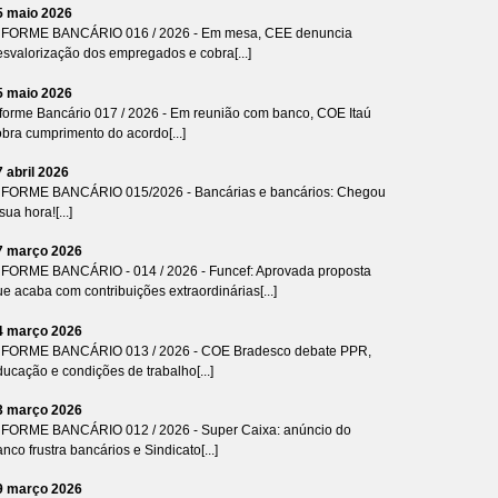
5 maio 2026
NFORME BANCÁRIO 016 / 2026 - Em mesa, CEE denuncia
esvalorização dos empregados e cobra[...]
5 maio 2026
nforme Bancário 017 / 2026 - Em reunião com banco, COE Itaú
bra cumprimento do acordo[...]
7 abril 2026
NFORME BANCÁRIO 015/2026 - Bancárias e bancários: Chegou
sua hora![...]
7 março 2026
NFORME BANCÁRIO - 014 / 2026 - Funcef: Aprovada proposta
e acaba com contribuições extraordinárias[...]
4 março 2026
NFORME BANCÁRIO 013 / 2026 - COE Bradesco debate PPR,
ucação e condições de trabalho[...]
3 março 2026
NFORME BANCÁRIO 012 / 2026 - Super Caixa: anúncio do
nco frustra bancários e Sindicato[...]
9 março 2026