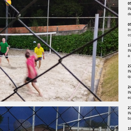
0
I
d
0
I
co
1
I
a 
2
I
qu
2
I
ed
2
I
ba
1