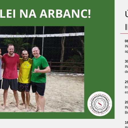
0
I
ap
3
I
d
2
In
es
2
I
Br
1
I