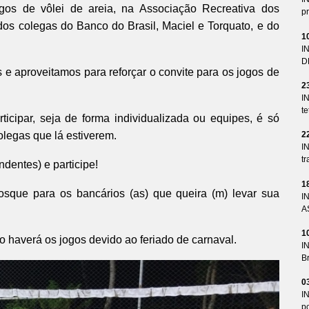
ogos de vôlei de areia, na Associação Recreativa dos
pr
os colegas do Banco do Brasil, Maciel e Torquato, e do
1
I
D
e aproveitamos para reforçar o convite para os jogos de
2
I
te
ticipar, seja de forma individualizada ou equipes, é só
olegas que lá estiverem.
2
I
tr
dentes) e participe!
1
osque para os bancários (as) que queira (m) levar sua
I
A
1
 haverá os jogos devido ao feriado de carnaval.
I
Br
0
I
p