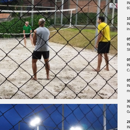
I
9
1
I
i
0
I
S
0
I
Ca
0
I
me
3
I
G
2
I