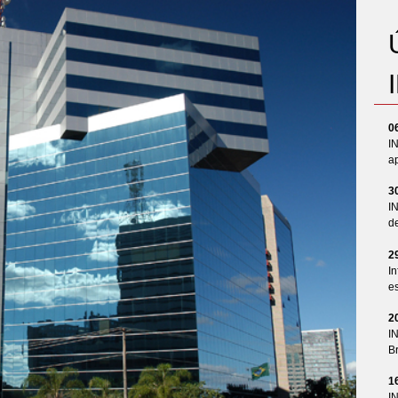
0
I
ap
3
I
d
2
In
es
2
I
Br
1
I