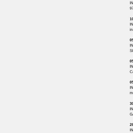
I
9
1
I
i
0
I
S
0
I
Ca
0
I
me
3
I
G
2
I