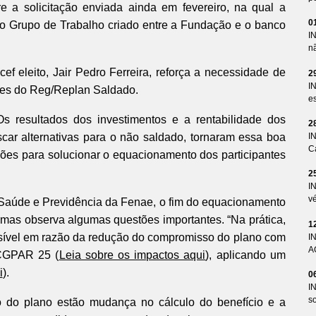
 a solicitação enviada ainda em fevereiro, na qual a
0
no Grupo de Trabalho criado entre a Fundação e o banco
I
n
ef eleito, Jair Pedro Ferreira, reforça a necessidade de
2
I
ntes do Reg/Replan Saldado.
es
s resultados dos investimentos e a rentabilidade dos
2
scar alternativas para o não saldado, tornaram essa boa
I
Ca
ções para solucionar o equacionamento dos participantes
2
I
v
Saúde e Previdência da Fenae, o fim do equacionamento
 mas observa algumas questões importantes. “Na prática,
1
possível em razão da redução do compromisso do plano com
I
A
 CGPAR 25 (
Leia sobre os impactos aqui
), aplicando um
i
).
0
I
so
o do plano estão mudança no cálculo do benefício e a