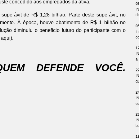
juste concedido aos empregados da ativa.
0
I
perávit de R$ 1,28 bilhão. Parte deste superávit, no
d
ulamento. À época, houve abatimento de R$ 1 bilhão no
0
ão diminuiu o benefício futuro do participante com o
I
co
 aqui
).
1
I
a 
QUEM DEFENDE VOCÊ.
2
I
qu
2
I
ed
2
I
ba
1