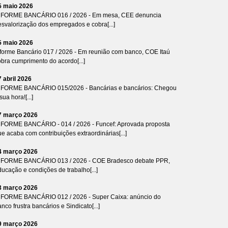
5 maio 2026
NFORME BANCÁRIO 016 / 2026 - Em mesa, CEE denuncia
esvalorização dos empregados e cobra[...]
5 maio 2026
nforme Bancário 017 / 2026 - Em reunião com banco, COE Itaú
bra cumprimento do acordo[...]
7 abril 2026
NFORME BANCÁRIO 015/2026 - Bancárias e bancários: Chegou
sua hora![...]
7 março 2026
NFORME BANCÁRIO - 014 / 2026 - Funcef: Aprovada proposta
e acaba com contribuições extraordinárias[...]
4 março 2026
NFORME BANCÁRIO 013 / 2026 - COE Bradesco debate PPR,
ucação e condições de trabalho[...]
3 março 2026
NFORME BANCÁRIO 012 / 2026 - Super Caixa: anúncio do
nco frustra bancários e Sindicato[...]
9 março 2026