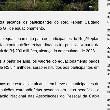
pr
1
I
D
ia alcance os participantes do Reg/Replan Saldado
no GT de equacionamento.
2
I
im do equacionamento para os participantes do Reg/Replan
te
s contribuições extraordinárias foi possível a partir da
2
vit de R$ 200 milhões, alcançado no resultado de 2023.
I
tr
as a partir de abril, os valores do equacionamento pagos
1
de R$ 3,4 milhões, serão restituídos aos participantes em
I
A
1
os que este alívio alcance em breve os participantes do
I
buições extraordinárias pesadas em seus benefícios e
Br
eração Nacional das Associações do Pessoal da Caixa
0
I
p