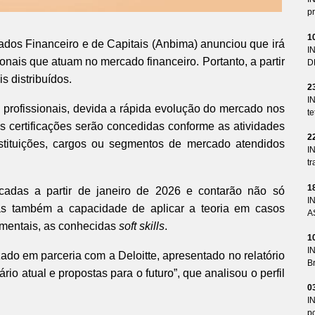
pr
1
ados Financeiro e de Capitais (Anbima) anunciou que irá
I
ionais que atuam no mercado financeiro. Portanto, a partir
D
 distribuídos.
2
I
s profissionais, devida a rápida evolução do mercado nos
te
s certificações serão concedidas conforme as atividades
2
stituições, cargos ou segmentos de mercado atendidos
I
tr
1
adas a partir de janeiro de 2026 e contarão não só
I
as também a capacidade de aplicar a teoria em casos
A
amentais, as conhecidas
soft skills
.
1
I
ado em parceria com a Deloitte, apresentado no relatório
Br
io atual e propostas para o futuro”, que analisou o perfil
0
I
p