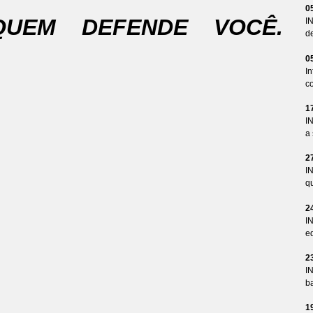
0
QUEM DEFENDE VOCÊ.
I
d
0
I
co
1
I
a 
2
I
qu
2
I
ed
2
I
ba
1