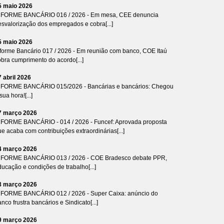
5 maio 2026
NFORME BANCÁRIO 016 / 2026 - Em mesa, CEE denuncia
esvalorização dos empregados e cobra[...]
5 maio 2026
nforme Bancário 017 / 2026 - Em reunião com banco, COE Itaú
bra cumprimento do acordo[...]
7 abril 2026
NFORME BANCÁRIO 015/2026 - Bancárias e bancários: Chegou
sua hora![...]
7 março 2026
NFORME BANCÁRIO - 014 / 2026 - Funcef: Aprovada proposta
e acaba com contribuições extraordinárias[...]
4 março 2026
NFORME BANCÁRIO 013 / 2026 - COE Bradesco debate PPR,
ucação e condições de trabalho[...]
3 março 2026
NFORME BANCÁRIO 012 / 2026 - Super Caixa: anúncio do
nco frustra bancários e Sindicato[...]
9 março 2026