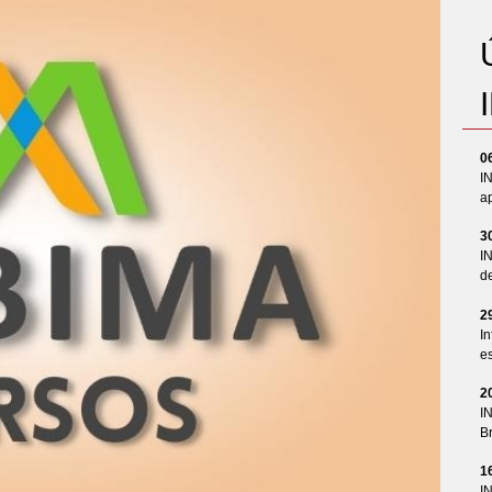
0
I
ap
3
I
d
2
In
es
2
I
Br
1
I