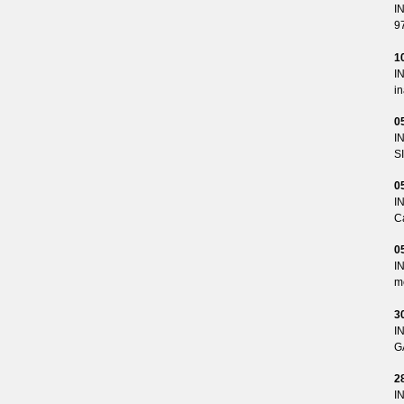
I
9
1
I
i
0
I
S
0
I
Ca
0
I
me
3
I
G
2
I