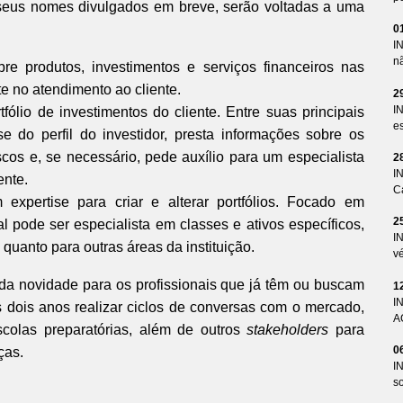
ão seus nomes divulgados em breve, serão voltadas a uma
0
I
n
re produtos, investimentos e serviços financeiros nas
te no atendimento ao cliente.
2
I
lio de investimentos do cliente. Entre suas principais
es
se do perfil do investidor, presta informações sobre os
iscos e, se necessário, pede auxílio para um especialista
2
I
ente.
Ca
xpertise para criar e alterar portfólios. Focado em
2
al pode ser especialista em classes e ativos específicos,
I
 quanto para outras áreas da instituição.
v
 da novidade para os profissionais que já têm ou buscam
1
I
os dois anos realizar ciclos de conversas com o mercado,
A
escolas preparatórias, além de outros
stakeholders
para
0
ças.
I
so