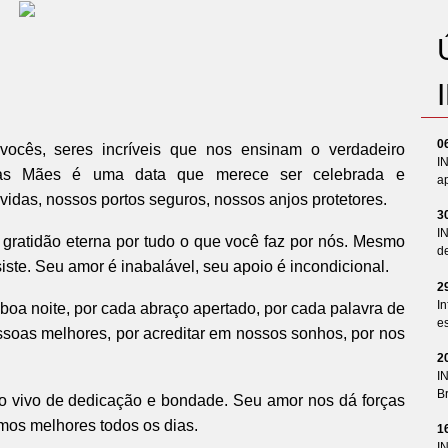
0
ocês, seres incríveis que nos ensinam o verdadeiro
I
 das Mães é uma data que merece ser celebrada e
ap
das, nossos portos seguros, nossos anjos protetores.
3
I
gratidão eterna por tudo o que você faz por nós. Mesmo
d
ste. Seu amor é inabalável, seu apoio é incondicional.
2
In
boa noite, por cada abraço apertado, por cada palavra de
es
ssoas melhores, por acreditar em nossos sonhos, por nos
2
I
Br
lo vivo de dedicação e bondade. Seu amor nos dá forças
rmos melhores todos os dias.
1
I