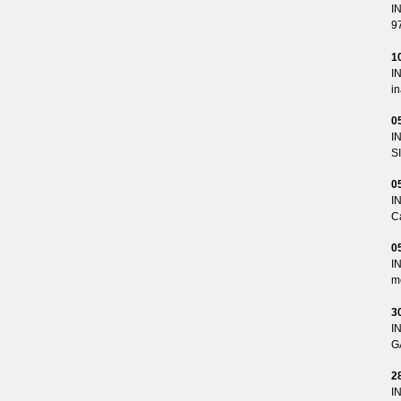
I
9
1
I
i
0
I
S
0
I
Ca
0
I
me
3
I
G
2
I