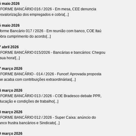
5 maio 2026
NFORME BANCÁRIO 016 / 2026 - Em mesa, CEE denuncia
esvalorização dos empregados e cobra[...]
5 maio 2026
nforme Bancário 017 / 2026 - Em reunião com banco, COE Itaú
bra cumprimento do acordo[...]
7 abril 2026
NFORME BANCÁRIO 015/2026 - Bancárias e bancários: Chegou
sua hora![...]
7 março 2026
NFORME BANCÁRIO - 014 / 2026 - Funcef: Aprovada proposta
e acaba com contribuições extraordinárias[...]
4 março 2026
NFORME BANCÁRIO 013 / 2026 - COE Bradesco debate PPR,
ucação e condições de trabalho[...]
3 março 2026
NFORME BANCÁRIO 012 / 2026 - Super Caixa: anúncio do
nco frustra bancários e Sindicato[...]
9 março 2026