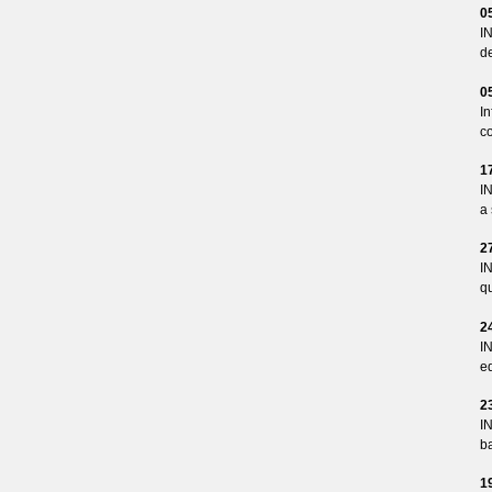
0
I
d
0
I
co
1
I
a 
2
I
qu
2
I
ed
2
I
ba
1