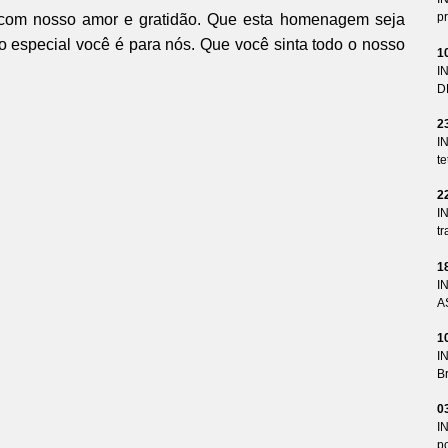
pr
com nosso amor e gratidão. Que esta homenagem seja
 especial você é para nós. Que você sinta todo o nosso
1
I
D
2
I
te
2
I
tr
1
I
A
1
I
Br
0
I
p