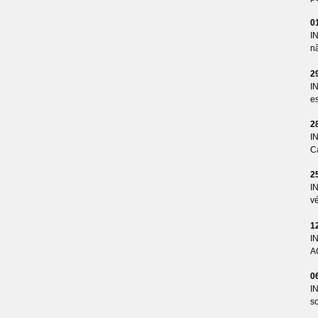
0
I
n
2
I
es
2
I
Ca
2
I
v
1
I
A
0
I
so