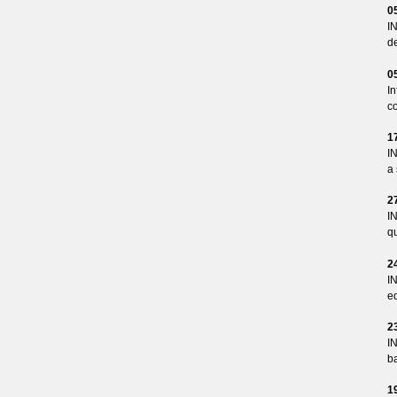
0
I
d
0
I
co
1
I
a 
2
I
qu
2
I
ed
2
I
ba
1