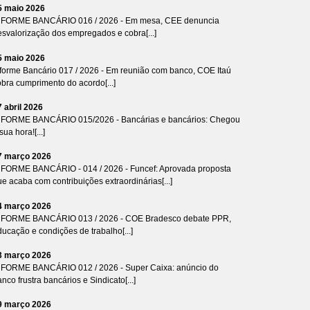
5 maio 2026
NFORME BANCÁRIO 016 / 2026 - Em mesa, CEE denuncia
esvalorização dos empregados e cobra[...]
5 maio 2026
nforme Bancário 017 / 2026 - Em reunião com banco, COE Itaú
bra cumprimento do acordo[...]
7 abril 2026
NFORME BANCÁRIO 015/2026 - Bancárias e bancários: Chegou
sua hora![...]
7 março 2026
NFORME BANCÁRIO - 014 / 2026 - Funcef: Aprovada proposta
e acaba com contribuições extraordinárias[...]
4 março 2026
NFORME BANCÁRIO 013 / 2026 - COE Bradesco debate PPR,
ucação e condições de trabalho[...]
3 março 2026
NFORME BANCÁRIO 012 / 2026 - Super Caixa: anúncio do
nco frustra bancários e Sindicato[...]
9 março 2026