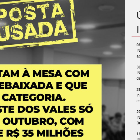
0
I
ap
3
I
d
2
In
es
2
I
Br
1
I