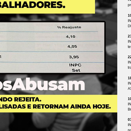
pr
1
I
D
2
I
te
2
I
tr
1
I
A
1
I
Br
0
I
p