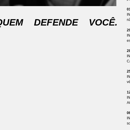
0
I
QUEM DEFENDE VOCÊ.
n
2
I
es
2
I
Ca
2
I
v
1
I
A
0
I
so