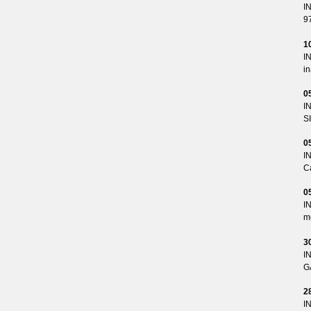
I
9
1
I
i
0
I
S
0
I
Ca
0
I
me
3
I
G
2
I