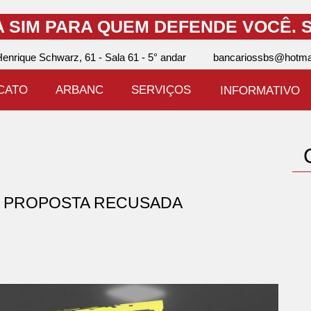
A SIM PARA QUEM DEFENDE VOCÊ.
S
enrique Schwarz, 61 - Sala 61 - 5° andar
bancariossbs@hotma
ICATO
ARBANC
SERVIÇOS
INFORMATIVO
 - PROPOSTA RECUSADA