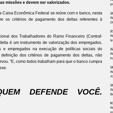
as missões e devem ser valorizados.
pr
 Caixa Econômica Federal se reúne com o banco, nesta
1
I
obre os critérios de pagamento dos deltas referentes à
D
2
ional dos Trabalhadores do Ramo Financeiro (Contraf-
I
te
delta é um instrumento de valorização dos empregados.
 e empregados na execução de políticas sociais do
2
I
definição dos critérios de pagamento dos deltas, não
tr
ervou. “E, como todos trabalham para que o banco cumpra
1
sse.
I
A
1
QUEM DEFENDE VOCÊ.
I
Br
0
I
p