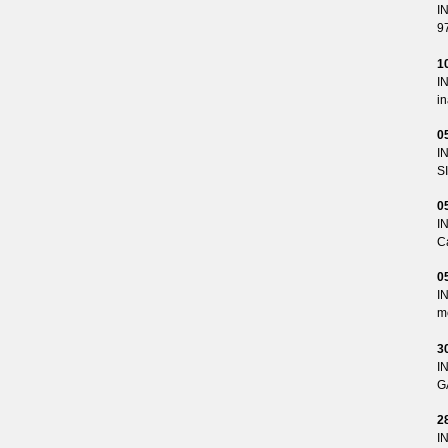
I
9
1
I
i
0
I
S
0
I
Ca
0
I
me
3
I
G
2
I