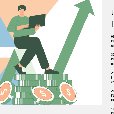
0
I
ap
3
I
d
2
In
es
2
I
Br
1
I