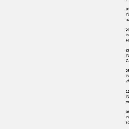
0
I
n
2
I
es
2
I
Ca
2
I
v
1
I
A
0
I
so