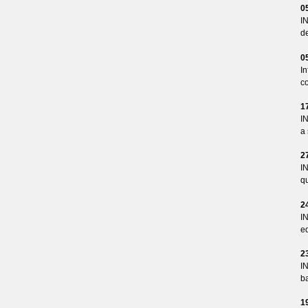
0
I
d
0
I
co
1
I
a 
2
I
qu
2
I
ed
2
I
ba
1