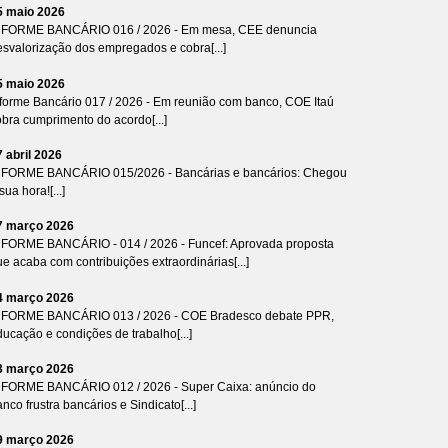
5 maio 2026
NFORME BANCÁRIO 016 / 2026 - Em mesa, CEE denuncia
esvalorização dos empregados e cobra[...]
5 maio 2026
nforme Bancário 017 / 2026 - Em reunião com banco, COE Itaú
bra cumprimento do acordo[...]
7 abril 2026
NFORME BANCÁRIO 015/2026 - Bancárias e bancários: Chegou
sua hora![...]
7 março 2026
NFORME BANCÁRIO - 014 / 2026 - Funcef: Aprovada proposta
e acaba com contribuições extraordinárias[...]
4 março 2026
NFORME BANCÁRIO 013 / 2026 - COE Bradesco debate PPR,
ucação e condições de trabalho[...]
3 março 2026
NFORME BANCÁRIO 012 / 2026 - Super Caixa: anúncio do
nco frustra bancários e Sindicato[...]
9 março 2026