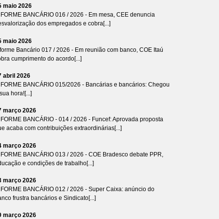
5 maio 2026
NFORME BANCÁRIO 016 / 2026 - Em mesa, CEE denuncia
esvalorização dos empregados e cobra[...]
5 maio 2026
nforme Bancário 017 / 2026 - Em reunião com banco, COE Itaú
bra cumprimento do acordo[...]
7 abril 2026
NFORME BANCÁRIO 015/2026 - Bancárias e bancários: Chegou
sua hora![...]
7 março 2026
NFORME BANCÁRIO - 014 / 2026 - Funcef: Aprovada proposta
e acaba com contribuições extraordinárias[...]
4 março 2026
NFORME BANCÁRIO 013 / 2026 - COE Bradesco debate PPR,
ucação e condições de trabalho[...]
3 março 2026
NFORME BANCÁRIO 012 / 2026 - Super Caixa: anúncio do
nco frustra bancários e Sindicato[...]
9 março 2026