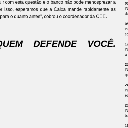
buir com esta questão e o banco não pode menosprezar a
0
I
or isso, esperamos que a Caixa mande rapidamente as
d
para o quanto antes”, cobrou o coordenador da CEE.
0
I
co
QUEM DEFENDE VOCÊ.
1
I
a 
2
I
qu
2
I
ed
2
I
ba
1