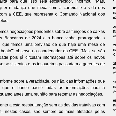
ixa para que isso seja esclarecido”, informou. “Mas,
lquer mudança que mexa com a carreira e a vida dos
0
I
 com a CEE, que representa o Comando Nacional dos
n
etou.
2
temos negociações pendentes sobre as funções de caixas
I
es
s Bancários de 2024 e o banco vinha prorrogando a
ra, que temos uma previsão de que haja uma mesa de
2
I
 ‘boato’”, observou o coordenador da CEE. “Mas, se são
Ca
dade pois já circulam informações até sobre os novos
er assistentes e os tesoureiros passariam a gerentes de
2
I
v
informe sobre a veracidade, ou não, das informações que
1
I
e, que o banco passe todas as informações para a
A
quanto antes uma reunião para retomar as negociações.
0
nto a esta reestruturação sem as devidas tratativas com
I
so
e, nestes casos, são sempre os mais afetados pelas