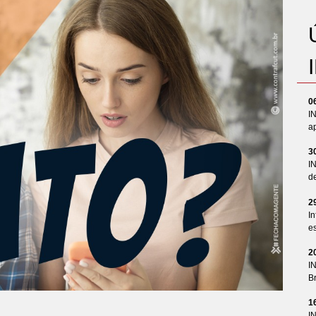
0
I
ap
3
I
d
2
In
es
2
I
Br
1
I