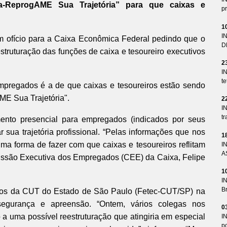
va-ReprogAME Sua Trajetória” para que caixas e
pr
1
I
 um ofício para a Caixa Econômica Federal pedindo que o
D
truturação das funções de caixa e tesoureiro executivos
2
I
te
mpregados é a de que caixas e tesoureiros estão sendo
E Sua Trajetória".
2
I
tr
ento presencial para empregados (indicados por seus
 sua trajetória profissional. “Pelas informações que nos
1
uma forma de fazer com que caixas e tesoureiros reflitam
I
A
missão Executiva dos Empregados (CEE) da Caixa, Felipe
1
I
Br
ios da CUT do Estado de São Paulo (Fetec-CUT/SP) na
egurança e apreensão. “Ontem, vários colegas nos
0
a uma possível reestruturação que atingiria em especial
I
p