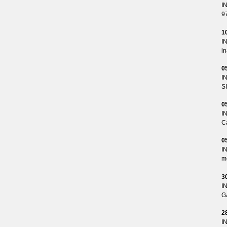
I
9
1
I
i
0
I
S
0
I
Ca
0
I
me
3
I
G
2
I