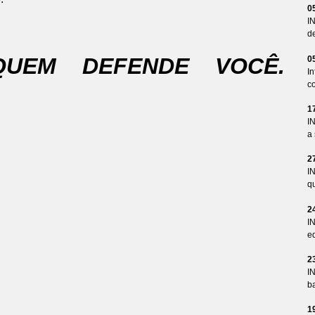
0
I
d
QUEM DEFENDE VOCÊ.
0
I
co
1
I
a 
2
I
qu
2
I
ed
2
I
ba
1