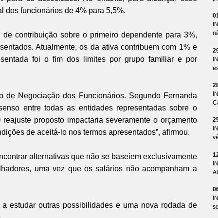
al dos funcionários de 4% para 5,5%.
0
I
n
l de contribuição sobre o primeiro dependente para 3%,
posentados. Atualmente, os da ativa contribuem com 1% e
2
tada foi o fim dos limites por grupo familiar e por
I
es
2
I
ão de Negociação dos Funcionários. Segundo Fernanda
Ca
enso entre todas as entidades representadas sobre o
O reajuste proposto impactaria severamente o orçamento
2
I
ndições de aceitá-lo nos termos apresentados”, afirmou.
v
1
contrar alternativas que não se baseiem exclusivamente
I
alhadores, uma vez que os salários não acompanham a
A
0
I
a estudar outras possibilidades e uma nova rodada de
so
.