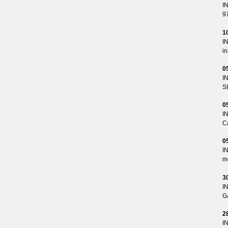
I
9
1
I
i
0
I
S
0
I
Ca
0
I
me
3
I
G
2
I