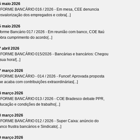
5 maio 2026
NFORME BANCÁRIO 016 / 2026 - Em mesa, CEE denuncia
esvalorização dos empregados e cobra[...]
5 maio 2026
nforme Bancário 017 / 2026 - Em reunião com banco, COE Itaú
bra cumprimento do acordo[...]
7 abril 2026
NFORME BANCÁRIO 015/2026 - Bancárias e bancários: Chegou
sua hora![...]
7 março 2026
NFORME BANCÁRIO - 014 / 2026 - Funcef: Aprovada proposta
e acaba com contribuições extraordinárias[...]
4 março 2026
NFORME BANCÁRIO 013 / 2026 - COE Bradesco debate PPR,
ucação e condições de trabalho[...]
3 março 2026
NFORME BANCÁRIO 012 / 2026 - Super Caixa: anúncio do
nco frustra bancários e Sindicato[...]
9 março 2026