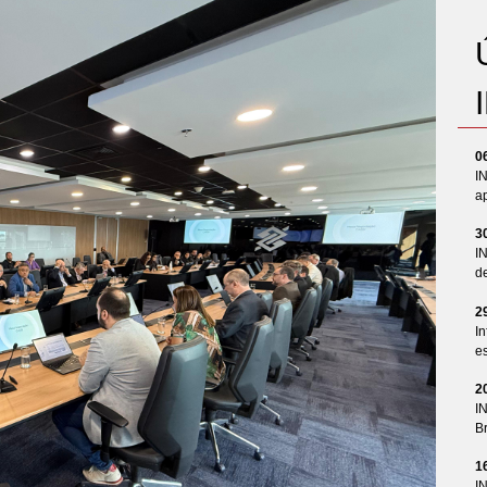
0
I
ap
3
I
d
2
In
es
2
I
Br
1
I