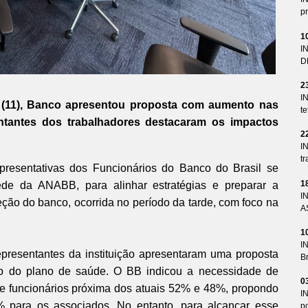
pr
1
I
D
2
I
 (11), Banco apresentou proposta com aumento nas
te
ntantes dos trabalhadores destacaram os impactos
2
I
tr
esentativas dos Funcionários do Banco do Brasil se
1
ede da ANABB, para alinhar estratégias e preparar a
I
ção do banco, ocorrida no período da tarde, com foco na
A
1
I
epresentantes da instituição apresentaram uma proposta
Br
eio do plano de saúde. O BB indicou a necessidade de
0
 e funcionários próxima dos atuais 52% e 48%, propondo
I
para os associados. No entanto, para alcançar esse
p