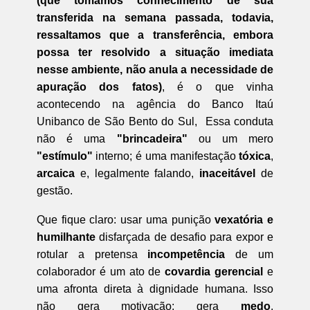
(que tomamos conhecimento de sua
transferida na semana passada, todavia,
ressaltamos que a transferência, embora
possa ter resolvido a situação imediata
nesse ambiente, não anula a necessidade de
apuração dos fatos)
, é o que vinha
acontecendo na agência do Banco Itaú
Unibanco de São Bento do Sul, Essa conduta
não é uma
"brincadeira"
ou um mero
"estímulo"
interno; é uma manifestação
tóxica
,
arcaica
e, legalmente falando,
inaceitável
de
gestão.
Que fique claro: usar uma punição
vexatória e
humilhante
disfarçada de desafio para expor e
rotular a pretensa
incompetência
de um
colaborador é um ato de
covardia gerencial
e
uma afronta direta à dignidade humana. Isso
não gera motivação; gera
medo
,